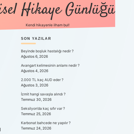
isel Hikaye Günlüğü
Kendi hikayenle ilham bul!
SIDEBAR
SON YAZILAR
betexper günce
Beyinde boşluk hastalığı nedir ?
Ağustos 6, 2026
Avangart kelimesinin anlamı nedir ?
Ağustos 4, 2026
2.000 TL kaç AUD eder ?
Ağustos 3, 2026
İzmit hangi savaşla alındı ?
Temmuz 30, 2026
Seksilyon’da kaç sıfır var ?
Temmuz 25, 2026
Karbonat bahcede ne yapılır ?
Temmuz 24, 2026
1