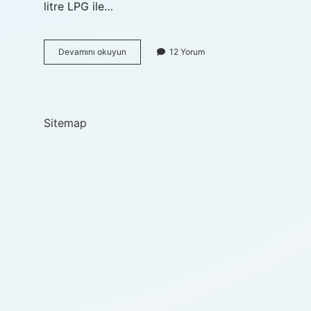
litre LPG ile…
1
Devamını okuyun
12 Yorum
Km
Benzin
Kaç
Tl
2024
Sitemap