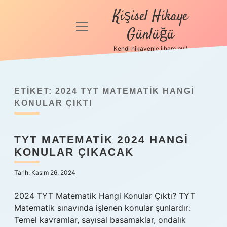
Kişisel Hikaye
menüyü
Günlüğü
aç
Kendi hikayenle ilham bul!
Anasayfa
Gizlilik
Politikası
ETIKET:
2024 TYT MATEMATIK HANGI
KONULAR ÇIKTI
Yasal Uyarı
TYT MATEMATIK 2024 HANGI
Hakkımızda
KONULAR ÇIKACAK
Tarih: Kasım 26, 2024
2024 TYT Matematik Hangi Konular Çıktı? TYT
Matematik sınavında işlenen konular şunlardır:
Temel kavramlar, sayısal basamaklar, ondalık