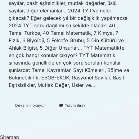
sayılar, basit eşitsizlikler, mutlak değerler, üslü
sayılar, diğer elemanlar… 2024 TYT’ye neler
çıkacak? Eğer gelecek yıl bir değişiklik yapılmazsa
2024 TYT soru dağılımı şu şekilde olacak: 40
Temel Türkçe, 40 Temel Matematik, 7 Kimya, 7
Fizik, 6 Biyoloji, 5 Felsefe Grubu, 5 Din Kültürü ve
Ahlak Bilgisi, 5 Diğer Unsurlar… TYT Matematikte
en çok hangi konular çıkıyor? TYT Matematik
sınavında genellikle en çok soru sorulan konular
şunlardır: Temel Kavramlar, Sayı Kümeleri, Bölme ve
Bölünebilirlik, EBOB-EKOK, Rasyonel Sayılar, Basit
Eşitsizlikler, Mutlak Değer, Üsler ve…
Tyt
Devamını okuyun
Yorum Bırak
Matematik
2024
Hangi
Konular
Çıkacak
Sitemap