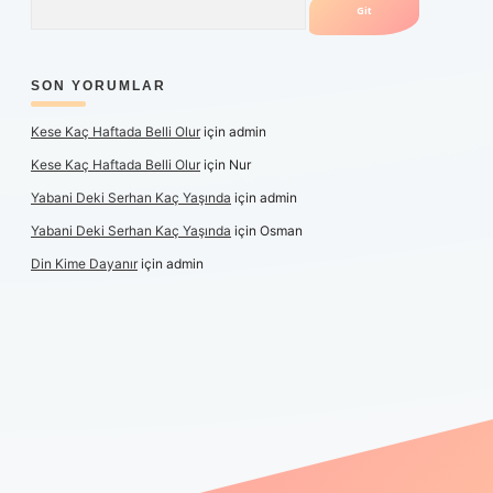
SON YORUMLAR
Kese Kaç Haftada Belli Olur
için
admin
Kese Kaç Haftada Belli Olur
için
Nur
Yabani Deki Serhan Kaç Yaşında
için
admin
Yabani Deki Serhan Kaç Yaşında
için
Osman
Din Kime Dayanır
için
admin
xper güncel