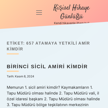
Kişisel Hikaye
menüyü
Günlüğü
aç
Kendi hikayenle ilham bul!
Anasayfa
Gizlilik
Politikası
ETIKET:
657 ATAMAYA YETKILI AMIR
KIMDIR
Yasal Uyarı
BIRINCI SICIL AMIRI KIMDIR
Hakkımızda
Tarih: Kasım 8, 2024
Memurun 1. sicil amiri kimdir? Kaymakamların 1.
Tapu Müdürü olması halinde 2. Tapu Müdürü vali, il
özel idaresi başkanı 2. Tapu Müdürü olması halinde
3. Tapu Müdürü bölge teşkilatının merkezinin