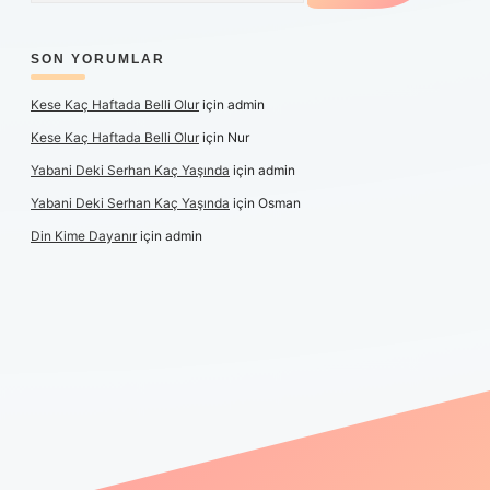
SON YORUMLAR
Kese Kaç Haftada Belli Olur
için
admin
Kese Kaç Haftada Belli Olur
için
Nur
Yabani Deki Serhan Kaç Yaşında
için
admin
Yabani Deki Serhan Kaç Yaşında
için
Osman
Din Kime Dayanır
için
admin
per güncel