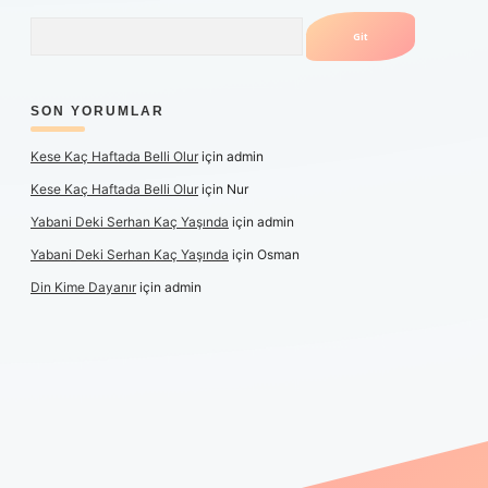
Arama
SON YORUMLAR
Kese Kaç Haftada Belli Olur
için
admin
Kese Kaç Haftada Belli Olur
için
Nur
Yabani Deki Serhan Kaç Yaşında
için
admin
Yabani Deki Serhan Kaç Yaşında
için
Osman
Din Kime Dayanır
için
admin
er güncel