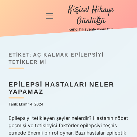
Kişisel Hikaye
menüyü
Günlüğü
aç
Kendi hikayenle ilham bul!
Anasayfa
Gizlilik
Politikası
ETIKET:
AÇ KALMAK EPILEPSIYI
TETIKLER MI
Yasal Uyarı
EPILEPSI HASTALARI NELER
Hakkımızda
YAPAMAZ
Tarih: Ekim 14, 2024
Epilepsiyi tetikleyen şeyler nelerdir? Hastanın nöbet
geçmişi ve tetikleyici faktörler epilepsiyi teşhis
etmede önemli bir rol oynar. Bazı hastalar epileptik