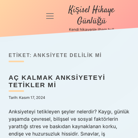
Kişisel Hikaye
menüyü
Günlüğü
aç
Kendi hikayenle ilham bul!
Anasayfa
Gizlilik
Politikası
ETIKET:
ANKSIYETE DELILIK MI
Yasal Uyarı
AÇ KALMAK ANKSIYETEYI
TETIKLER MI
Hakkımızda
Tarih: Kasım 17, 2024
Anksiyeteyi tetikleyen şeyler nelerdir? Kaygı, günlük
yaşamda çevresel, bilişsel ve sosyal faktörlerin
yarattığı stres ve baskıdan kaynaklanan korku,
endişe ve huzursuzluk hissidir. Sınavlar, iş