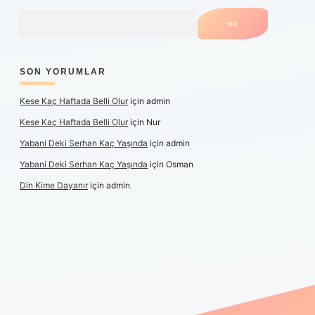
Arama
SON YORUMLAR
Kese Kaç Haftada Belli Olur
için
admin
Kese Kaç Haftada Belli Olur
için
Nur
Yabani Deki Serhan Kaç Yaşında
için
admin
Yabani Deki Serhan Kaç Yaşında
için
Osman
Din Kime Dayanır
için
admin
per güncel