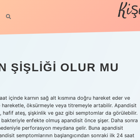
Kiş
N ŞIŞLIĞI OLUR MU
 saat içinde karnın sağ alt kısmına doğru hareket eder ve
ve hareketle, öksürmeyle veya titremeyle artabilir. Apandisit
, hafif ateş, şişkinlik ve gaz gibi semptomlar da görülebilir.
 bakteriyle enfekte olmuş apandisit önce şişer. Daha sonra
ü nedeniyle perforasyon meydana gelir. Buna apandisit
andisit semptomlarının başlangıcından sonraki ilk 24 saat