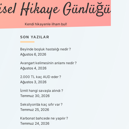
isel Hikaye Günlüğü
Kendi hikayenle ilham bul!
SIDEBAR
SON YAZILAR
betexper günce
Beyinde boşluk hastalığı nedir ?
Ağustos 6, 2026
Avangart kelimesinin anlamı nedir ?
Ağustos 4, 2026
2.000 TL kaç AUD eder ?
Ağustos 3, 2026
İzmit hangi savaşla alındı ?
Temmuz 30, 2026
Seksilyon’da kaç sıfır var ?
Temmuz 25, 2026
Karbonat bahcede ne yapılır ?
Temmuz 24, 2026