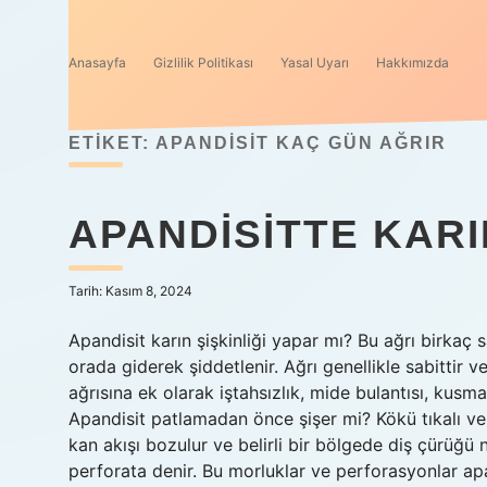
Anasayfa
Gizlilik Politikası
Yasal Uyarı
Hakkımızda
ETIKET:
APANDISIT KAÇ GÜN AĞRIR
APANDISITTE KARI
Tarih: Kasım 8, 2024
Apandisit karın şişkinliği yapar mı? Bu ağrı birkaç
orada giderek şiddetlenir. Ağrı genellikle sabittir 
ağrısına ek olarak iştahsızlık, mide bulantısı, kusma
Apandisit patlamadan önce şişer mi? Kökü tıkalı ve
kan akışı bozulur ve belirli bir bölgede diş çürüğ
perforata denir. Bu morluklar ve perforasyonlar ap