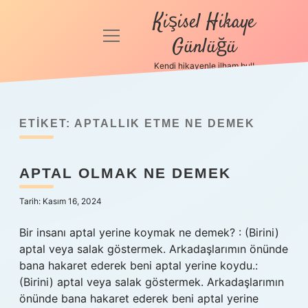
Kişisel Hikaye
menüyü
Günlüğü
aç
Kendi hikayenle ilham bul!
Anasayfa
Gizlilik
Politikası
ETIKET:
APTALLIK ETME NE DEMEK
Yasal Uyarı
APTAL OLMAK NE DEMEK
Hakkımızda
Tarih: Kasım 16, 2024
Bir insanı aptal yerine koymak ne demek? : (Birini)
aptal veya salak göstermek. Arkadaşlarımın önünde
bana hakaret ederek beni aptal yerine koydu.:
(Birini) aptal veya salak göstermek. Arkadaşlarımın
önünde bana hakaret ederek beni aptal yerine