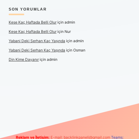
SON YORUMLAR
Kese Kaç Haftada Belli Olur
için
admin
Kese Kaç Haftada Belli Olur
için
Nur
Yabani Deki Serhan Kaç Yaşında
için
admin
Yabani Deki Serhan Kaç Yaşında
için
Osman
Din Kime Dayanır
için
admin
er güncel
Reklam ve İletişim:
E-mail:
backlinkpaneli@gmail.com
Teams: