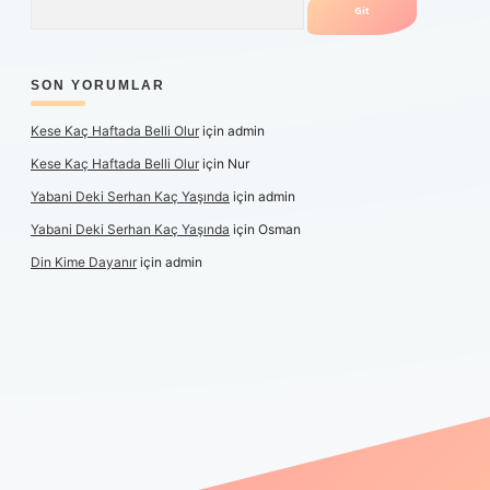
SON YORUMLAR
Kese Kaç Haftada Belli Olur
için
admin
Kese Kaç Haftada Belli Olur
için
Nur
Yabani Deki Serhan Kaç Yaşında
için
admin
Yabani Deki Serhan Kaç Yaşında
için
Osman
Din Kime Dayanır
için
admin
xper güncel