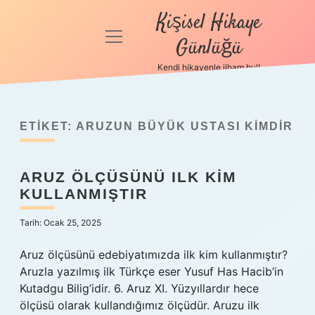
Kişisel Hikaye
menüyü
Günlüğü
aç
Kendi hikayenle ilham bul!
Anasayfa
Gizlilik
Politikası
ETIKET:
ARUZUN BÜYÜK USTASI KIMDIR
Yasal Uyarı
ARUZ ÖLÇÜSÜNÜ ILK KIM
KULLANMIŞTIR
Hakkımızda
Tarih: Ocak 25, 2025
Aruz ölçüsünü edebiyatımızda ilk kim kullanmıştır?
Aruzla yazılmış ilk Türkçe eser Yusuf Has Hacib’in
Kutadgu Bilig’idir. 6. Aruz XI. Yüzyıllardır hece
ölçüsü olarak kullandığımız ölçüdür. Aruzu ilk