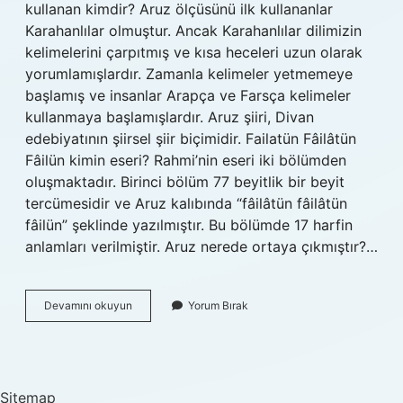
kullanan kimdir? Aruz ölçüsünü ilk kullananlar
Karahanlılar olmuştur. Ancak Karahanlılar dilimizin
kelimelerini çarpıtmış ve kısa heceleri uzun olarak
yorumlamışlardır. Zamanla kelimeler yetmemeye
başlamış ve insanlar Arapça ve Farsça kelimeler
kullanmaya başlamışlardır. Aruz şiiri, Divan
edebiyatının şiirsel şiir biçimidir. Failatün Fâilâtün
Fâilün kimin eseri? Rahmi’nin eseri iki bölümden
oluşmaktadır. Birinci bölüm 77 beyitlik bir beyit
tercümesidir ve Aruz kalıbında “fâilâtün fâilâtün
fâilün” şeklinde yazılmıştır. Bu bölümde 17 harfin
anlamları verilmiştir. Aruz nerede ortaya çıkmıştır?…
Aruz
Devamını okuyun
Yorum Bırak
Ölçüsünü
Ilk
Kim
Kullanmıştır
Sitemap