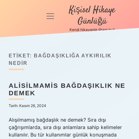
Kişisel Hikaye
menüyü
Günlüğü
aç
Kendi hikayenle ilham bul!
Anasayfa
Gizlilik
Politikası
ETIKET:
BAĞDAŞIKLIĞA AYKIRILIK
NEDIR
Yasal Uyarı
ALISILMAMIS BAĞDAŞIKLIK NE
Hakkımızda
DEMEK
Tarih: Kasım 26, 2024
Alışılmamış bağdaşlık ne demek? Sıra dışı
çağrışımlarda, sıra dışı anlamlara sahip kelimeler
kullanılır. Bu tür kullanımlar günlük konuşmada