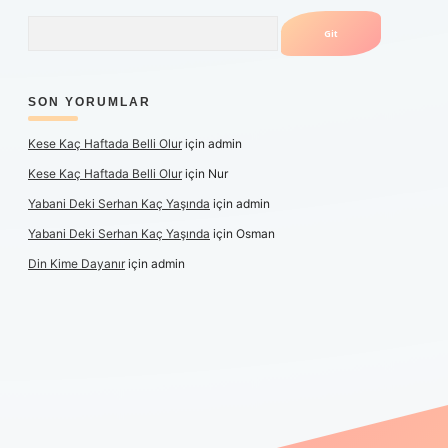
Arama
SON YORUMLAR
Kese Kaç Haftada Belli Olur
için
admin
Kese Kaç Haftada Belli Olur
için
Nur
Yabani Deki Serhan Kaç Yaşında
için
admin
Yabani Deki Serhan Kaç Yaşında
için
Osman
Din Kime Dayanır
için
admin
xper güncel