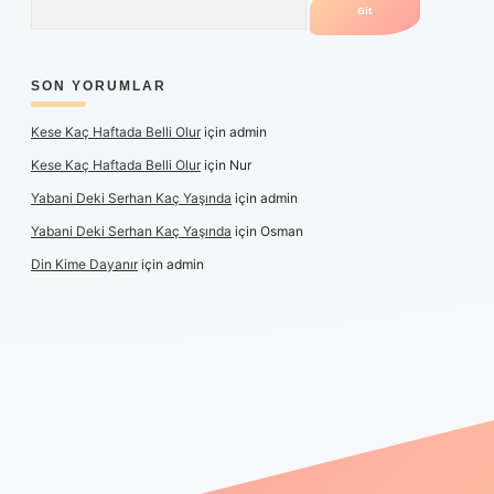
SON YORUMLAR
Kese Kaç Haftada Belli Olur
için
admin
Kese Kaç Haftada Belli Olur
için
Nur
Yabani Deki Serhan Kaç Yaşında
için
admin
Yabani Deki Serhan Kaç Yaşında
için
Osman
Din Kime Dayanır
için
admin
r güncel