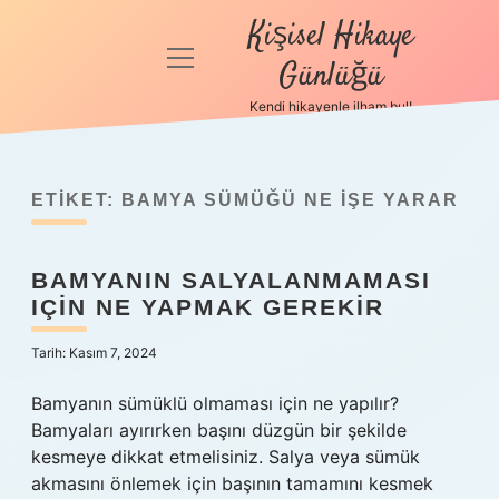
Kişisel Hikaye
menüyü
Günlüğü
aç
Kendi hikayenle ilham bul!
Anasayfa
Gizlilik
Politikası
ETIKET:
BAMYA SÜMÜĞÜ NE IŞE YARAR
Yasal Uyarı
BAMYANIN SALYALANMAMASI
IÇIN NE YAPMAK GEREKIR
Hakkımızda
Tarih: Kasım 7, 2024
Bamyanın sümüklü olmaması için ne yapılır?
Bamyaları ayırırken başını düzgün bir şekilde
kesmeye dikkat etmelisiniz. Salya veya sümük
akmasını önlemek için başının tamamını kesmek