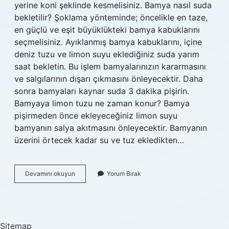
yerine koni şeklinde kesmelisiniz. Bamya nasıl suda
bekletilir? Şoklama yönteminde; öncelikle en taze,
en güçlü ve eşit büyüklükteki bamya kabuklarını
seçmelisiniz. Ayıklanmış bamya kabuklarını, içine
deniz tuzu ve limon suyu eklediğiniz suda yarım
saat bekletin. Bu işlem bamyalarınızın kararmasını
ve salgılarının dışarı çıkmasını önleyecektir. Daha
sonra bamyaları kaynar suda 3 dakika pişirin.
Bamyaya limon tuzu ne zaman konur? Bamya
pişirmeden önce ekleyeceğiniz limon suyu
bamyanın salya akıtmasını önleyecektir. Bamyanın
üzerini örtecek kadar su ve tuz ekledikten…
Bamyanın
Devamını okuyun
Yorum Bırak
Salyalanmaması
Için
Ne
Yapmak
Gerekir
Sitemap