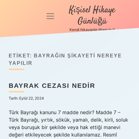
Kişisel Hikaye
menüyü
Günlüğü
aç
Kendi hikayenle ilham bul!
Anasayfa
Gizlilik
Politikası
ETIKET:
BAYRAĞIN ŞIKAYETI NEREYE
YAPILIR
Yasal Uyarı
BAYRAK CEZASI NEDIR
Hakkımızda
Tarih: Eylül 22, 2024
Türk Bayrağı kanunu 7 madde nedir? Madde 7 –
Türk Bayrağı, yırtık, sökük, yamalı, delik, kirli, soluk
veya buruşuk bir şekilde veya hak ettiği manevi
değeri etkileyecek şekilde kullanılamaz. Resmî