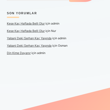
SON YORUMLAR
Kese Kaç Haftada Belli Olur
için
admin
Kese Kaç Haftada Belli Olur
için
Nur
Yabani Deki Serhan Kaç Yaşında
için
admin
Yabani Deki Serhan Kaç Yaşında
için
Osman
Din Kime Dayanır
için
admin
per güncel