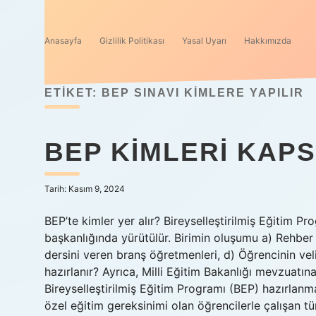
Anasayfa
Gizlilik Politikası
Yasal Uyarı
Hakkımızda
ETIKET:
BEP SINAVI KIMLERE YAPILIR
BEP KIMLERI KAP
Tarih: Kasım 9, 2024
BEP’te kimler yer alır? Bireyselleştirilmiş Eğitim 
başkanlığında yürütülür. Birimin oluşumu a) Rehber
dersini veren branş öğretmenleri, d) Öğrencinin vel
hazırlanır? Ayrıca, Milli Eğitim Bakanlığı mevzuatın
Bireyselleştirilmiş Eğitim Programı (BEP) hazırlanma
özel eğitim gereksinimi olan öğrencilerle çalışan 