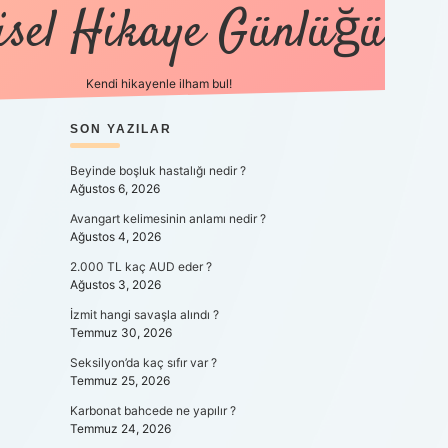
isel Hikaye Günlüğü
Kendi hikayenle ilham bul!
SIDEBAR
SON YAZILAR
betexper günce
Beyinde boşluk hastalığı nedir ?
Ağustos 6, 2026
Avangart kelimesinin anlamı nedir ?
Ağustos 4, 2026
2.000 TL kaç AUD eder ?
Ağustos 3, 2026
İzmit hangi savaşla alındı ?
Temmuz 30, 2026
Seksilyon’da kaç sıfır var ?
Temmuz 25, 2026
a
Karbonat bahcede ne yapılır ?
Temmuz 24, 2026