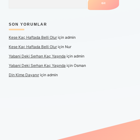
SON YORUMLAR
Kese Kaç Haftada Belli Olur
için
admin
Kese Kaç Haftada Belli Olur
için
Nur
Yabani Deki Serhan Kaç Yaşında
için
admin
Yabani Deki Serhan Kaç Yaşında
için
Osman
Din Kime Dayanır
için
admin
er güncel