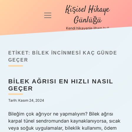
Kişisel Hikaye
menüyü
Günlüğü
aç
Kendi hikayenle ilham bul!
Anasayfa
Gizlilik
Politikası
ETIKET:
BILEK INCINMESI KAÇ GÜNDE
GEÇER
Yasal Uyarı
BILEK AĞRISI EN HIZLI NASIL
Hakkımızda
GEÇER
Tarih: Kasım 24, 2024
Bileğim çok ağrıyor ne yapmalıyım? Bilek ağrısı
karpal tünel sendromundan kaynaklanıyorsa, sıcak
veya soğuk uygulamalar, bileklik kullanımı, ödem