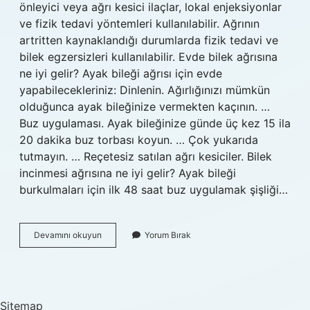
önleyici veya ağrı kesici ilaçlar, lokal enjeksiyonlar
ve fizik tedavi yöntemleri kullanılabilir. Ağrının
artritten kaynaklandığı durumlarda fizik tedavi ve
bilek egzersizleri kullanılabilir. Evde bilek ağrısına
ne iyi gelir? Ayak bileği ağrısı için evde
yapabilecekleriniz: Dinlenin. Ağırlığınızı mümkün
olduğunca ayak bileğinize vermekten kaçının. …
Buz uygulaması. Ayak bileğinize günde üç kez 15 ila
20 dakika buz torbası koyun. … Çok yukarıda
tutmayın. … Reçetesiz satılan ağrı kesiciler. Bilek
incinmesi ağrısına ne iyi gelir? Ayak bileği
burkulmaları için ilk 48 saat buz uygulamak şişliği…
Bilek
Devamını okuyun
Yorum Bırak
Ağrısı
En
Hızlı
Nasıl
Geçer
Sitemap