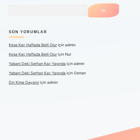
Arama
SON YORUMLAR
Kese Kaç Haftada Belli Olur
için
admin
Kese Kaç Haftada Belli Olur
için
Nur
Yabani Deki Serhan Kaç Yaşında
için
admin
Yabani Deki Serhan Kaç Yaşında
için
Osman
Din Kime Dayanır
için
admin
r güncel