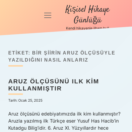
Kişisel Hikaye
menüyü
Günlüğü
aç
Kendi hikayenle ilham bul!
Anasayfa
Gizlilik
Politikası
ETIKET:
BIR ŞIIRIN ARUZ ÖLÇÜSÜYLE
YAZILDIĞINI NASIL ANLARIZ
Yasal Uyarı
ARUZ ÖLÇÜSÜNÜ ILK KIM
Hakkımızda
KULLANMIŞTIR
Tarih: Ocak 25, 2025
Aruz ölçüsünü edebiyatımızda ilk kim kullanmıştır?
Aruzla yazılmış ilk Türkçe eser Yusuf Has Hacib’in
Kutadgu Bilig’idir. 6. Aruz XI. Yüzyıllardır hece