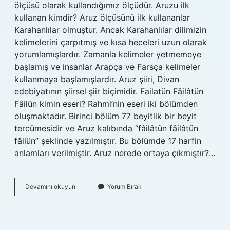
ölçüsü olarak kullandığımız ölçüdür. Aruzu ilk
kullanan kimdir? Aruz ölçüsünü ilk kullananlar
Karahanlılar olmuştur. Ancak Karahanlılar dilimizin
kelimelerini çarpıtmış ve kısa heceleri uzun olarak
yorumlamışlardır. Zamanla kelimeler yetmemeye
başlamış ve insanlar Arapça ve Farsça kelimeler
kullanmaya başlamışlardır. Aruz şiiri, Divan
edebiyatının şiirsel şiir biçimidir. Failatün Fâilâtün
Fâilün kimin eseri? Rahmi’nin eseri iki bölümden
oluşmaktadır. Birinci bölüm 77 beyitlik bir beyit
tercümesidir ve Aruz kalıbında “fâilâtün fâilâtün
fâilün” şeklinde yazılmıştır. Bu bölümde 17 harfin
anlamları verilmiştir. Aruz nerede ortaya çıkmıştır?…
Aruz
Devamını okuyun
Yorum Bırak
Ölçüsünü
Ilk
Kim
Kullanmıştır