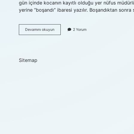
gün içinde kocanın kayıtlı olduğu yer nüfus müdürlüğ
yerine “boşandı” ibaresi yazılır. Boşandıktan sonra
E
Devamını okuyun
2 Yorum
Devlette
Neden
Boşanmış
Yazıyor
Sitemap