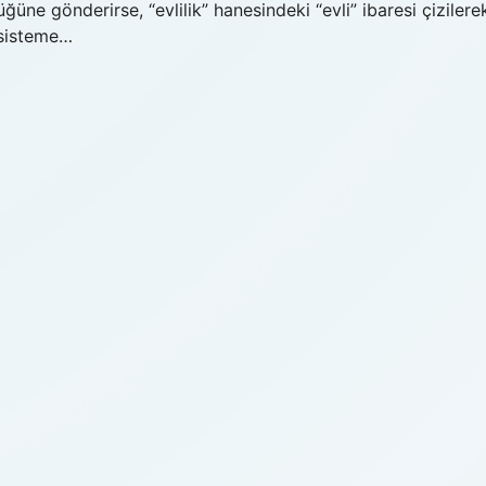
üne gönderirse, “evlilik” hanesindeki “evli” ibaresi çizilere
 sisteme…