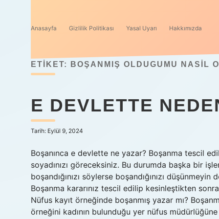
Anasayfa
Gizlilik Politikası
Yasal Uyarı
Hakkımızda
ETIKET:
BOŞANMIŞ OLDUGUMU NASIL O
E DEVLETTE NEDE
Tarih: Eylül 9, 2024
Boşanınca e devlette ne yazar? Boşanma tescil edild
soyadınızı göreceksiniz. Bu durumda başka bir i
boşandığınızı söylerse boşandığınızı düşünmeyin 
Boşanma kararınız tescil edilip kesinleştikten so
Nüfus kayıt örneğinde boşanmış yazar mı? Boşanma 
örneğini kadının bulunduğu yer nüfus müdürlüğüne 