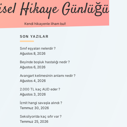
isel Hikaye Günlüğü
Kendi hikayenle ilham bul!
SIDEBAR
SON YAZILAR
betexper günce
Sınıf eşyaları nelerdir ?
Ağustos 8, 2026
Beyinde boşluk hastalığı nedir ?
Ağustos 6, 2026
Avangart kelimesinin anlamı nedir ?
Ağustos 4, 2026
2.000 TL kaç AUD eder ?
Ağustos 3, 2026
İzmit hangi savaşla alındı ?
Temmuz 30, 2026
Seksilyon’da kaç sıfır var ?
Temmuz 25, 2026