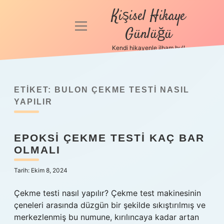
Kişisel Hikaye
menüyü
Günlüğü
aç
Kendi hikayenle ilham bul!
Anasayfa
Gizlilik
Politikası
ETIKET:
BULON ÇEKME TESTI NASIL
YAPILIR
Yasal Uyarı
EPOKSI ÇEKME TESTI KAÇ BAR
Hakkımızda
OLMALI
Tarih: Ekim 8, 2024
Çekme testi nasıl yapılır? Çekme test makinesinin
çeneleri arasında düzgün bir şekilde sıkıştırılmış ve
merkezlenmiş bu numune, kırılıncaya kadar artan