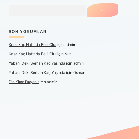
Arama
SON YORUMLAR
Kese Kaç Haftada Belli Olur
için
admin
Kese Kaç Haftada Belli Olur
için
Nur
Yabani Deki Serhan Kaç Yaşında
için
admin
Yabani Deki Serhan Kaç Yaşında
için
Osman
Din Kime Dayanır
için
admin
er güncel