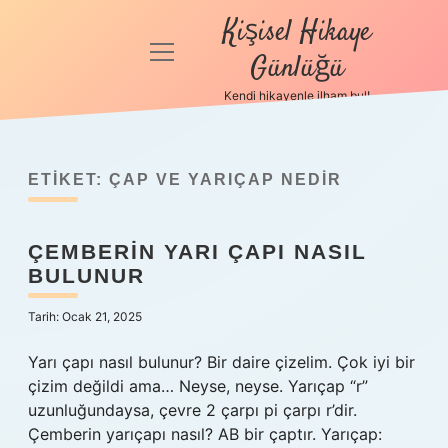
Kişisel Hikaye
menüyü
Günlüğü
aç
Kendi hikayenle ilham bul!
Anasayfa
Gizlilik
Politikası
ETIKET:
ÇAP VE YARIÇAP NEDIR
Yasal Uyarı
ÇEMBERIN YARI ÇAPI NASIL
BULUNUR
Hakkımızda
Tarih: Ocak 21, 2025
Yarı çapı nasıl bulunur? Bir daire çizelim. Çok iyi bir
çizim değildi ama… Neyse, neyse. Yarıçap “r”
uzunluğundaysa, çevre 2 çarpı pi çarpı r’dir.
Çemberin yarıçapı nasıl? AB bir çaptır. Yarıçap: