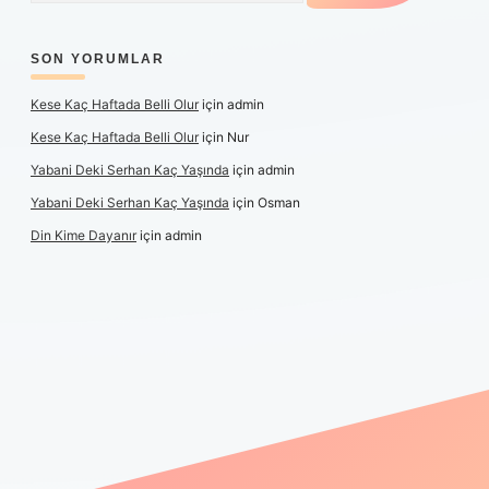
SON YORUMLAR
Kese Kaç Haftada Belli Olur
için
admin
Kese Kaç Haftada Belli Olur
için
Nur
Yabani Deki Serhan Kaç Yaşında
için
admin
Yabani Deki Serhan Kaç Yaşında
için
Osman
Din Kime Dayanır
için
admin
er güncel