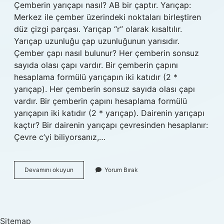
Çemberin yarıçapı nasıl? AB bir çaptır. Yarıçap:
Merkez ile çember üzerindeki noktaları birleştiren
düz çizgi parçası. Yarıçap “r” olarak kısaltılır.
Yarıçap uzunluğu çap uzunluğunun yarısıdır.
Çember çapı nasıl bulunur? Her çemberin sonsuz
sayıda olası çapı vardır. Bir çemberin çapını
hesaplama formülü yarıçapın iki katıdır (2 *
yarıçap). Her çemberin sonsuz sayıda olası çapı
vardır. Bir çemberin çapını hesaplama formülü
yarıçapın iki katıdır (2 * yarıçap). Dairenin yarıçapı
kaçtır? Bir dairenin yarıçapı çevresinden hesaplanır:
Çevre c’yi biliyorsanız,…
Çemberin
Devamını okuyun
Yorum Bırak
Yarı
Çapı
Nasıl
Bulunur
Sitemap