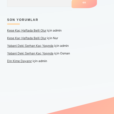
SON YORUMLAR
Kese Kaç Haftada Belli Olur
için
admin
Kese Kaç Haftada Belli Olur
için
Nur
Yabani Deki Serhan Kaç Yaşında
için
admin
Yabani Deki Serhan Kaç Yaşında
için
Osman
Din Kime Dayanır
için
admin
per güncel