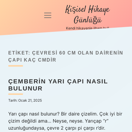
Kişisel Hikaye
menüyü
Günlüğü
aç
Kendi hikayenle ilham bul!
Anasayfa
Gizlilik
Politikası
ETIKET:
ÇEVRESI 60 CM OLAN DAIRENIN
ÇAPI KAÇ CMDIR
Yasal Uyarı
ÇEMBERIN YARI ÇAPI NASIL
Hakkımızda
BULUNUR
Tarih: Ocak 21, 2025
Yarı çapı nasıl bulunur? Bir daire çizelim. Çok iyi bir
çizim değildi ama… Neyse, neyse. Yarıçap “r”
uzunluğundaysa, çevre 2 çarpı pi çarpı r’dir.