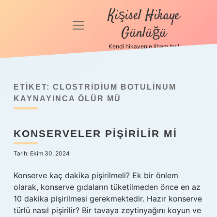
Kişisel Hikaye
menüyü
Günlüğü
aç
Kendi hikayenle ilham bul!
Anasayfa
Gizlilik
Politikası
ETIKET:
CLOSTRIDIUM BOTULINUM
KAYNAYINCA ÖLÜR MÜ
Yasal Uyarı
KONSERVELER PIŞIRILIR MI
Hakkımızda
Tarih: Ekim 30, 2024
Konserve kaç dakika pişirilmeli? Ek bir önlem
olarak, konserve gıdaların tüketilmeden önce en az
10 dakika pişirilmesi gerekmektedir. Hazır konserve
türlü nasıl pişirilir? Bir tavaya zeytinyağını koyun ve