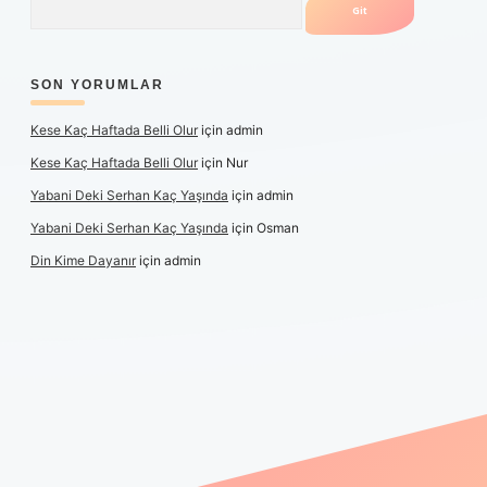
SON YORUMLAR
Kese Kaç Haftada Belli Olur
için
admin
Kese Kaç Haftada Belli Olur
için
Nur
Yabani Deki Serhan Kaç Yaşında
için
admin
Yabani Deki Serhan Kaç Yaşında
için
Osman
Din Kime Dayanır
için
admin
er güncel