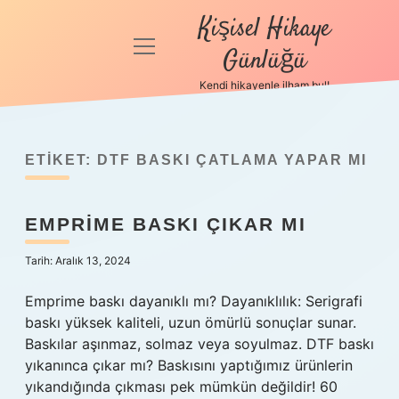
Kişisel Hikaye
menüyü
Günlüğü
aç
Kendi hikayenle ilham bul!
Anasayfa
Gizlilik
Politikası
ETIKET:
DTF BASKI ÇATLAMA YAPAR MI
Yasal Uyarı
EMPRIME BASKI ÇIKAR MI
Hakkımızda
Tarih: Aralık 13, 2024
Emprime baskı dayanıklı mı? Dayanıklılık: Serigrafi
baskı yüksek kaliteli, uzun ömürlü sonuçlar sunar.
Baskılar aşınmaz, solmaz veya soyulmaz. DTF baskı
yıkanınca çıkar mı? Baskısını yaptığımız ürünlerin
yıkandığında çıkması pek mümkün değildir! 60