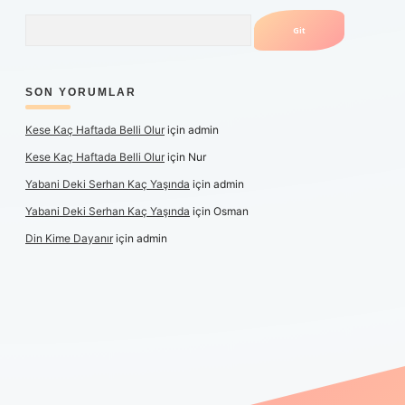
Arama
SON YORUMLAR
Kese Kaç Haftada Belli Olur
için
admin
Kese Kaç Haftada Belli Olur
için
Nur
Yabani Deki Serhan Kaç Yaşında
için
admin
Yabani Deki Serhan Kaç Yaşında
için
Osman
Din Kime Dayanır
için
admin
per güncel