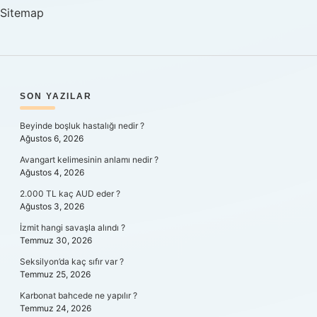
Ne
Sitemap
Yapmaliyim
SIDEBAR
SON YAZILAR
Beyinde boşluk hastalığı nedir ?
Ağustos 6, 2026
Avangart kelimesinin anlamı nedir ?
Ağustos 4, 2026
2.000 TL kaç AUD eder ?
Ağustos 3, 2026
İzmit hangi savaşla alındı ?
Temmuz 30, 2026
Seksilyon’da kaç sıfır var ?
Temmuz 25, 2026
Karbonat bahcede ne yapılır ?
Temmuz 24, 2026