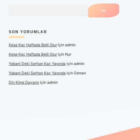
Arama
SON YORUMLAR
Kese Kaç Haftada Belli Olur
için
admin
Kese Kaç Haftada Belli Olur
için
Nur
Yabani Deki Serhan Kaç Yaşında
için
admin
Yabani Deki Serhan Kaç Yaşında
için
Osman
Din Kime Dayanır
için
admin
per güncel