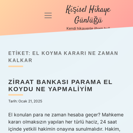
Kişisel Hikaye
menüyü
Günlüğü
aç
Kendi hikayenle ilham bul!
Anasayfa
Gizlilik
Politikası
ETIKET:
EL KOYMA KARARI NE ZAMAN
KALKAR
Yasal Uyarı
ZIRAAT BANKASI PARAMA EL
Hakkımızda
KOYDU NE YAPMALIYIM
Tarih: Ocak 21, 2025
El konulan para ne zaman hesaba geçer? Mahkeme
kararı olmaksızın yapılan her türlü haciz, 24 saat
içinde yetkili hakimin onayına sunulmalıdır. Hakim,