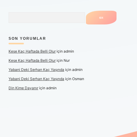
Arama
SON YORUMLAR
Kese Kaç Haftada Belli Olur
için
admin
Kese Kaç Haftada Belli Olur
için
Nur
Yabani Deki Serhan Kaç Yaşında
için
admin
Yabani Deki Serhan Kaç Yaşında
için
Osman
Din Kime Dayanır
için
admin
er güncel