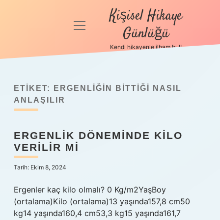
Kişisel Hikaye
menüyü
Günlüğü
aç
Kendi hikayenle ilham bul!
Anasayfa
Gizlilik
Politikası
ETIKET:
ERGENLIĞIN BITTIĞI NASIL
ANLAŞILIR
Yasal Uyarı
ERGENLIK DÖNEMINDE KILO
Hakkımızda
VERILIR MI
Tarih: Ekim 8, 2024
Ergenler kaç kilo olmalı? 0 Kg/m2YaşBoy
(ortalama)Kilo (ortalama)13 yaşında157,8 cm50
kg14 yaşında160,4 cm53,3 kg15 yaşında161,7