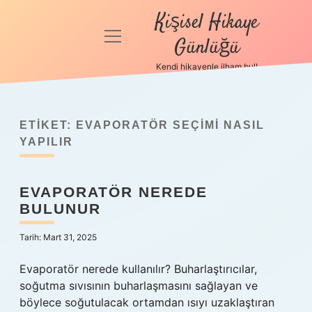
Kişisel Hikaye
menüyü
Günlüğü
aç
Kendi hikayenle ilham bul!
Anasayfa
Gizlilik
Politikası
ETIKET:
EVAPORATÖR SEÇIMI NASIL
YAPILIR
Yasal Uyarı
EVAPORATÖR NEREDE
Hakkımızda
BULUNUR
Tarih: Mart 31, 2025
Evaporatör nerede kullanılır? Buharlaştırıcılar,
soğutma sıvısının buharlaşmasını sağlayan ve
böylece soğutulacak ortamdan ısıyı uzaklaştıran