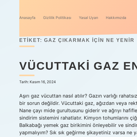
Anasayfa
Gizlilik Politikası
Yasal Uyarı
Hakkımızda
ETIKET:
GAZ ÇIKARMAK IÇIN NE YENIR
VÜCUTTAKI GAZ EN 
Tarih: Kasım 16, 2024
Aşırı gaz vücuttan nasıl atılır? Gazın varlığı rahats
bir sorun değildir. Vücuttaki gaz, ağızdan veya rektu
Nane çayı mide gurultusunu giderir ve ağrıyı hafifl
sindirim sistemini rahatlatır. Kimyon tohumlarını çi
Balkabağı yemek gaz birikimini önleyebilir ve sindir
yapmalıyım? Sık sık geğirme şikayetiniz varsa ne y