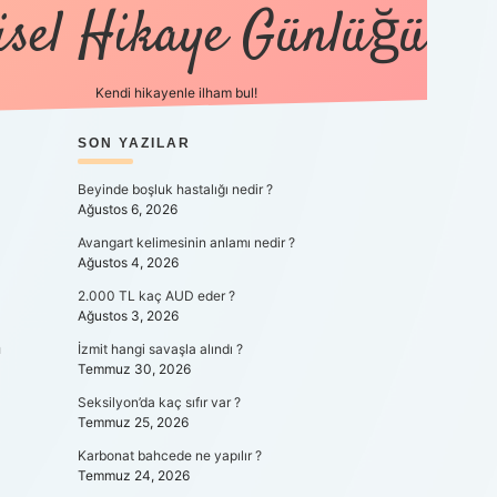
isel Hikaye Günlüğü
Kendi hikayenle ilham bul!
SIDEBAR
SON YAZILAR
betexper güncel
Beyinde boşluk hastalığı nedir ?
Ağustos 6, 2026
Avangart kelimesinin anlamı nedir ?
Ağustos 4, 2026
2.000 TL kaç AUD eder ?
Ağustos 3, 2026
n
İzmit hangi savaşla alındı ?
Temmuz 30, 2026
Seksilyon’da kaç sıfır var ?
Temmuz 25, 2026
Karbonat bahcede ne yapılır ?
Temmuz 24, 2026