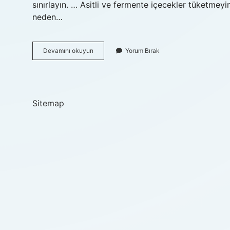
sınırlayın. … Asitli ve fermente içecekler tüketmey
neden…
Vücuttaki
Devamını okuyun
Yorum Bırak
Gaz
En
Hızlı
Nasıl
Atılır
Sitemap