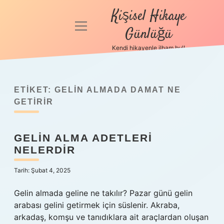
Kişisel Hikaye
menüyü
Günlüğü
aç
Kendi hikayenle ilham bul!
Anasayfa
Gizlilik
Politikası
ETIKET:
GELIN ALMADA DAMAT NE
GETIRIR
Yasal Uyarı
GELIN ALMA ADETLERI
Hakkımızda
NELERDIR
Tarih: Şubat 4, 2025
Gelin almada geline ne takılır? Pazar günü gelin
arabası gelini getirmek için süslenir. Akraba,
arkadaş, komşu ve tanıdıklara ait araçlardan oluşan