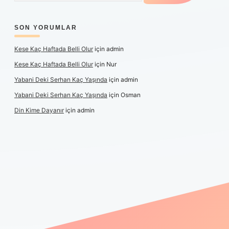
SON YORUMLAR
Kese Kaç Haftada Belli Olur
için
admin
Kese Kaç Haftada Belli Olur
için
Nur
Yabani Deki Serhan Kaç Yaşında
için
admin
Yabani Deki Serhan Kaç Yaşında
için
Osman
Din Kime Dayanır
için
admin
er güncel