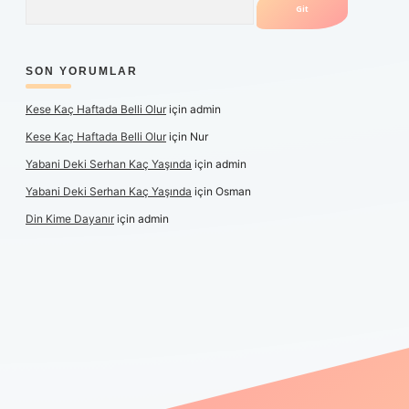
SON YORUMLAR
Kese Kaç Haftada Belli Olur
için
admin
Kese Kaç Haftada Belli Olur
için
Nur
Yabani Deki Serhan Kaç Yaşında
için
admin
Yabani Deki Serhan Kaç Yaşında
için
Osman
Din Kime Dayanır
için
admin
per güncel