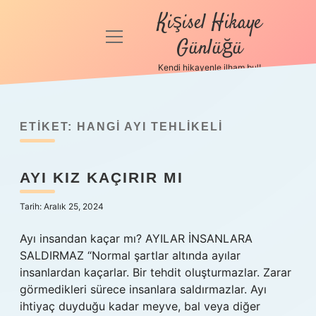
Kişisel Hikaye
menüyü
Günlüğü
aç
Kendi hikayenle ilham bul!
Anasayfa
Gizlilik
Politikası
ETIKET:
HANGI AYI TEHLIKELI
Yasal Uyarı
AYI KIZ KAÇIRIR MI
Hakkımızda
Tarih: Aralık 25, 2024
Ayı insandan kaçar mı? AYILAR İNSANLARA
SALDIRMAZ “Normal şartlar altında ayılar
insanlardan kaçarlar. Bir tehdit oluşturmazlar. Zarar
görmedikleri sürece insanlara saldırmazlar. Ayı
ihtiyaç duyduğu kadar meyve, bal veya diğer