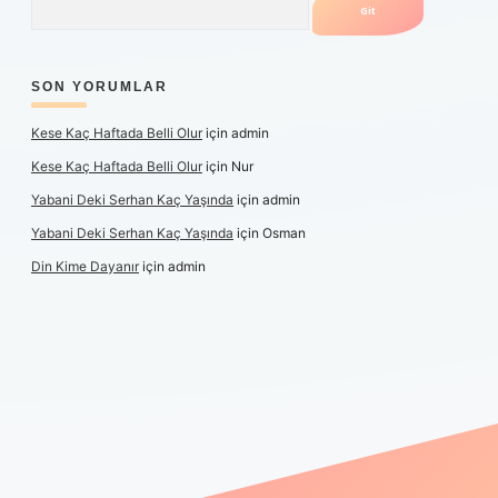
SON YORUMLAR
Kese Kaç Haftada Belli Olur
için
admin
Kese Kaç Haftada Belli Olur
için
Nur
Yabani Deki Serhan Kaç Yaşında
için
admin
Yabani Deki Serhan Kaç Yaşında
için
Osman
Din Kime Dayanır
için
admin
per güncel