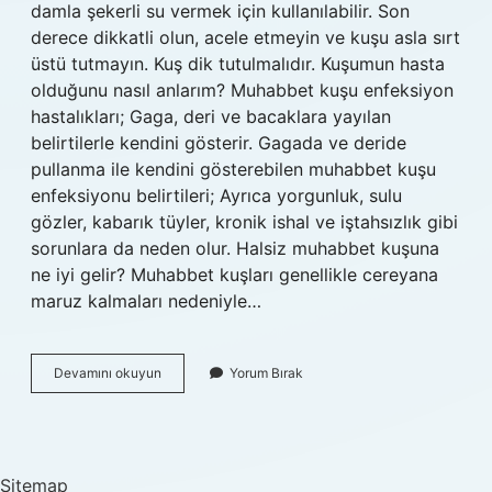
damla şekerli su vermek için kullanılabilir. Son
derece dikkatli olun, acele etmeyin ve kuşu asla sırt
üstü tutmayın. Kuş dik tutulmalıdır. Kuşumun hasta
olduğunu nasıl anlarım? Muhabbet kuşu enfeksiyon
hastalıkları; Gaga, deri ve bacaklara yayılan
belirtilerle kendini gösterir. Gagada ve deride
pullanma ile kendini gösterebilen muhabbet kuşu
enfeksiyonu belirtileri; Ayrıca yorgunluk, sulu
gözler, kabarık tüyler, kronik ishal ve iştahsızlık gibi
sorunlara da neden olur. Halsiz muhabbet kuşuna
ne iyi gelir? Muhabbet kuşları genellikle cereyana
maruz kalmaları nedeniyle…
Bir
Devamını okuyun
Yorum Bırak
Kuşun
Hasta
Olduğunu
Nasıl
Anlarız
Sitemap