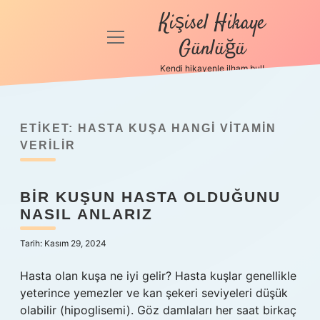
Kişisel Hikaye
menüyü
Günlüğü
aç
Kendi hikayenle ilham bul!
Anasayfa
Gizlilik
Politikası
ETIKET:
HASTA KUŞA HANGI VITAMIN
VERILIR
Yasal Uyarı
BIR KUŞUN HASTA OLDUĞUNU
Hakkımızda
NASIL ANLARIZ
Tarih: Kasım 29, 2024
Hasta olan kuşa ne iyi gelir? Hasta kuşlar genellikle
yeterince yemezler ve kan şekeri seviyeleri düşük
olabilir (hipoglisemi). Göz damlaları her saat birkaç