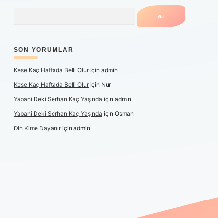
Arama
SON YORUMLAR
Kese Kaç Haftada Belli Olur
için
admin
Kese Kaç Haftada Belli Olur
için
Nur
Yabani Deki Serhan Kaç Yaşında
için
admin
Yabani Deki Serhan Kaç Yaşında
için
Osman
Din Kime Dayanır
için
admin
er güncel