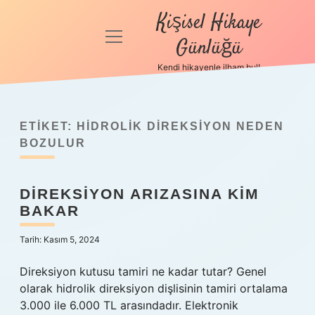
Kişisel Hikaye
menüyü
Günlüğü
aç
Kendi hikayenle ilham bul!
Anasayfa
Gizlilik
Politikası
ETIKET:
HIDROLIK DIREKSIYON NEDEN
BOZULUR
Yasal Uyarı
DIREKSIYON ARIZASINA KIM
Hakkımızda
BAKAR
Tarih: Kasım 5, 2024
Direksiyon kutusu tamiri ne kadar tutar? Genel
olarak hidrolik direksiyon dişlisinin tamiri ortalama
3.000 ile 6.000 TL arasındadır. Elektronik