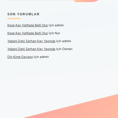
SON YORUMLAR
Kese Kaç Haftada Belli Olur
için
admin
Kese Kaç Haftada Belli Olur
için
Nur
Yabani Deki Serhan Kaç Yaşında
için
admin
Yabani Deki Serhan Kaç Yaşında
için
Osman
Din Kime Dayanır
için
admin
er güncel