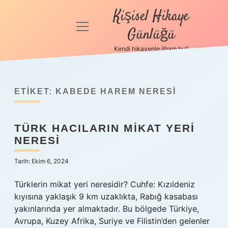
Kişisel Hikaye
menüyü
Günlüğü
aç
Kendi hikayenle ilham bul!
Anasayfa
Gizlilik
Politikası
ETIKET:
KABEDE HAREM NERESI
Yasal Uyarı
TÜRK HACILARIN MIKAT YERI
NERESI
Hakkımızda
Tarih: Ekim 6, 2024
Türklerin mikat yeri neresidir? Cuhfe: Kızıldeniz
kıyısına yaklaşık 9 km uzaklıkta, Rabığ kasabası
yakınlarında yer almaktadır. Bu bölgede Türkiye,
Avrupa, Kuzey Afrika, Suriye ve Filistin’den gelenler