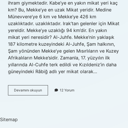
ihram giymektedir. Kabe’ye en yakın mikat yeri kaç
km? Bu, Mekke’ye en uzak Mikat yeridir. Medine
Münevvere’ye 6 km ve Mekke’ye 426 km
uzaklıktadır. uzaklıktadır. Irak’tan gelenler için Mikat
yereldir. Mekke’ye uzaklığı 94 km’dir. En yakın
mikat yeri neresidir? Al-Juhfe. Mekke’nin yaklaşık
187 kilometre kuzeyindeki Al-Juhfe, Şam halkının,
Şam yönünden Mekke’ye gelen Mısırlıların ve Kuzey
Afrikalıların Mekke’sidir. Zamanla, 17. yüzyılın ilk
yıllarında Al-Cuhfe terk edildi ve Kızıldeniz’in daha
güneyindeki Râbiğ adlı yer mikat olarak…
Türk
Devamını okuyun
12 Yorum
Hacıların
Mikat
Yeri
Neresi
Sitemap