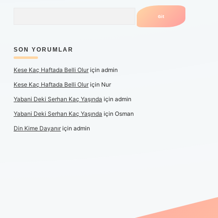
Arama
SON YORUMLAR
Kese Kaç Haftada Belli Olur
için
admin
Kese Kaç Haftada Belli Olur
için
Nur
Yabani Deki Serhan Kaç Yaşında
için
admin
Yabani Deki Serhan Kaç Yaşında
için
Osman
Din Kime Dayanır
için
admin
er güncel