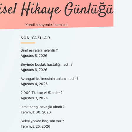
isel Hikaye Günlüğü
Kendi hikayenle ilham bul!
SIDEBAR
SON YAZILAR
betexper günce
Sınıf eşyaları nelerdir ?
Ağustos 8, 2026
Beyinde boşluk hastalığı nedir ?
Ağustos 6, 2026
Avangart kelimesinin anlamı nedir ?
Ağustos 4, 2026
2.000 TL kaç AUD eder ?
Ağustos 3, 2026
İzmit hangi savaşla alındı ?
Temmuz 30, 2026
Seksilyon’da kaç sıfır var ?
Temmuz 25, 2026