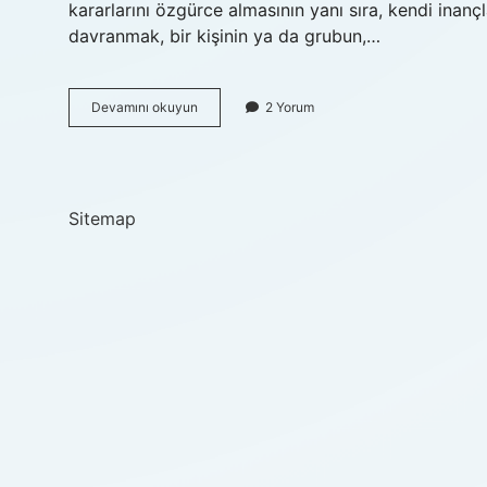
kararlarını özgürce almasının yanı sıra, kendi inanç
davranmak, bir kişinin ya da grubun,…
Karşı
Devamını okuyun
2 Yorum
davranmak
ne
demek
Sitemap