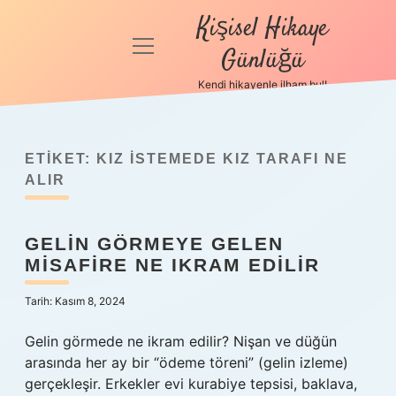
Kişisel Hikaye
menüyü
Günlüğü
aç
Kendi hikayenle ilham bul!
Anasayfa
Gizlilik
Politikası
ETIKET:
KIZ ISTEMEDE KIZ TARAFI NE
ALIR
Yasal Uyarı
GELIN GÖRMEYE GELEN
Hakkımızda
MISAFIRE NE IKRAM EDILIR
Tarih: Kasım 8, 2024
Gelin görmede ne ikram edilir? Nişan ve düğün
arasında her ay bir “ödeme töreni” (gelin izleme)
gerçekleşir. Erkekler evi kurabiye tepsisi, baklava,