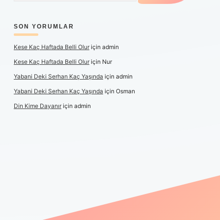
SON YORUMLAR
Kese Kaç Haftada Belli Olur
için
admin
Kese Kaç Haftada Belli Olur
için
Nur
Yabani Deki Serhan Kaç Yaşında
için
admin
Yabani Deki Serhan Kaç Yaşında
için
Osman
Din Kime Dayanır
için
admin
er güncel