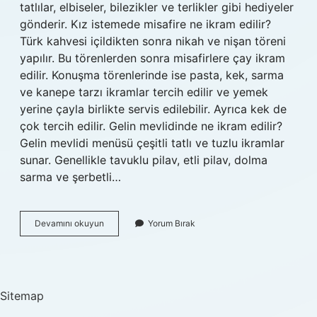
tatlılar, elbiseler, bilezikler ve terlikler gibi hediyeler
gönderir. Kız istemede misafire ne ikram edilir?
Türk kahvesi içildikten sonra nikah ve nişan töreni
yapılır. Bu törenlerden sonra misafirlere çay ikram
edilir. Konuşma törenlerinde ise pasta, kek, sarma
ve kanepe tarzı ikramlar tercih edilir ve yemek
yerine çayla birlikte servis edilebilir. Ayrıca kek de
çok tercih edilir. Gelin mevlidinde ne ikram edilir?
Gelin mevlidi menüsü çeşitli tatlı ve tuzlu ikramlar
sunar. Genellikle tavuklu pilav, etli pilav, dolma
sarma ve şerbetli…
Gelin
Devamını okuyun
Yorum Bırak
Görmeye
Gelen
Misafire
Ne
Ikram
Sitemap
Edilir