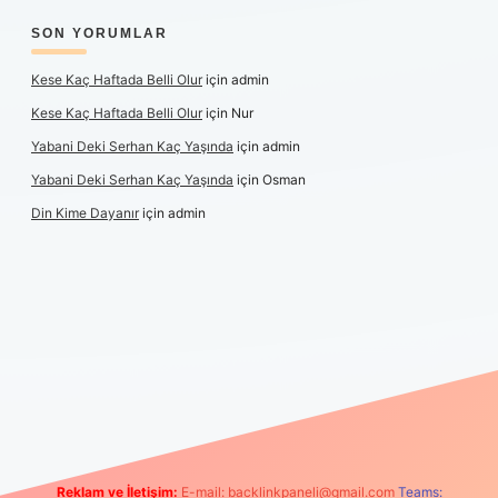
SON YORUMLAR
Kese Kaç Haftada Belli Olur
için
admin
Kese Kaç Haftada Belli Olur
için
Nur
Yabani Deki Serhan Kaç Yaşında
için
admin
Yabani Deki Serhan Kaç Yaşında
için
Osman
Din Kime Dayanır
için
admin
per güncel
Reklam ve İletişim:
E-mail:
backlinkpaneli@gmail.com
Teams: