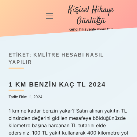
Kişisel Hikaye
menüyü
Günlüğü
aç
Kendi hikayenle ilham bul!
Anasayfa
Gizlilik
Politikası
ETIKET:
KMLITRE HESABI NASIL
YAPILIR
Yasal Uyarı
1 KM BENZIN KAÇ TL 2024
Hakkımızda
Tarih: Ekim 11, 2024
1 km ne kadar benzin yakar? Satın alınan yakıtın TL
cinsinden değerini gidilen mesafeye böldüğünüzde
kilometre başına harcanan TL tutarını elde
edersiniz. 100 TL yakıt kullanarak 400 kilometre yol