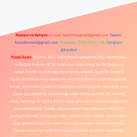
er güncel
Reklam ve İletişim:
E-mail:
backlinkpaneli@gmail.com
Teams:
forumhizmeti@gmail.com
Whatsapp: 0262 606 0 726
Telegram:
@karabul
Yasal Uyarı:
Sitemiz, 5651 Sayılı Kanun gereğince Bilgi Teknolojileri
ve İletişim Kurumu (BTK) tarafından onaylanmış bir Yer Sağlayıcı
olarak hizmet vermektedir. Bu nedenle, sitedeki içerikleri proaktif
olarak denetleme veya araştırma yükümlülüğümüz bulunmamaktadır.
Ancak, üyelerimiz yazdıkları içeriklerin sorumluluğunu taşımakta olup,
siteye üye olarak bu sorumluluğu kabul etmiş sayılırlar. Bu internet
sitesi, herhangi bir marka, kurum veya şahıs şirketi ile hiçbir bağlantısı
bulunmamaktadır. Sitede yalnızca kendi hazırladığımız makaleler
paylaşılmaktadır. Burada yer alan içerikler haber niteliği taşımamakta
olup, gerçek kurum ve kişiler hakkında paylaşım yapılmamaktadır.
Gerçek kurum ve kişiler ile isim benzerlikleri tamamen tesadüfidir.