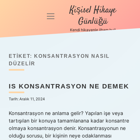
Kişisel Hikaye
menüyü
Günlüğü
aç
Kendi hikayenle ilham bul!
Anasayfa
Gizlilik
Politikası
ETIKET:
KONSANTRASYON NASIL
DÜZELIR
Yasal Uyarı
IS KONSANTRASYON NE DEMEK
Hakkımızda
Tarih: Aralık 11, 2024
Konsantrasyon ne anlama gelir? Yapılan işe veya
tartışılan bir konuya tamamlanana kadar konsantre
olmaya konsantrasyon denir. Konsantrasyonun ne
olduğu sorusu, bir kişinin neye odaklanması