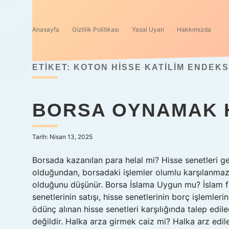
Anasayfa
Gizlilik Politikası
Yasal Uyarı
Hakkımızda
ETIKET:
KOTON HISSE KATILIM ENDEK
BORSA OYNAMAK H
Tarih: Nisan 13, 2025
Borsada kazanılan para helal mi? Hisse senetleri 
olduğundan, borsadaki işlemler olumlu karşılanmaz.
olduğunu düşünür. Borsa İslama Uygun mu? İslam fı
senetlerinin satışı, hisse senetlerinin borç işlemler
ödünç alınan hisse senetleri karşılığında talep edil
değildir. Halka arza girmek caiz mi? Halka arz edi