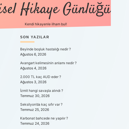
isel Hikaye Günlüğü
Kendi hikayenle ilham bul!
SIDEBAR
SON YAZILAR
betexper günce
Beyinde boşluk hastalığı nedir ?
Ağustos 6, 2026
Avangart kelimesinin anlamı nedir ?
Ağustos 4, 2026
2.000 TL kaç AUD eder ?
Ağustos 3, 2026
İzmit hangi savaşla alındı ?
Temmuz 30, 2026
Seksilyon’da kaç sıfır var ?
Temmuz 25, 2026
Karbonat bahcede ne yapılır ?
Temmuz 24, 2026