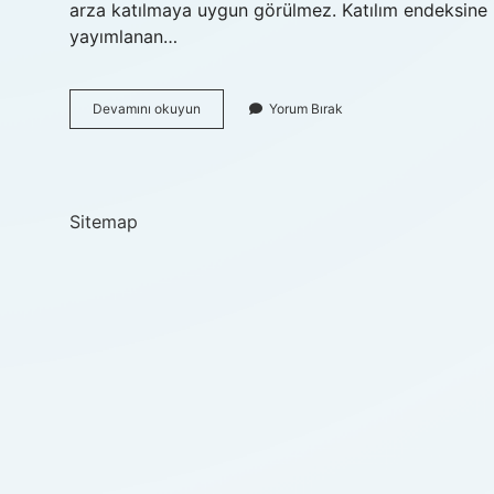
arza katılmaya uygun görülmez. Katılım endeksine ili
yayımlanan…
Borsa
Devamını okuyun
Yorum Bırak
Oynamak
Helal
Mi
Haram
Mı
Sitemap