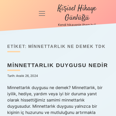
Kişisel Hikaye
menüyü
Günlüğü
aç
Kendi hikayenle ilham bul!
Anasayfa
Gizlilik
Politikası
ETIKET:
MINNETTARLIK NE DEMEK TDK
Yasal Uyarı
MINNETTARLIK DUYGUSU NEDIR
Hakkımızda
Tarih: Aralık 26, 2024
Minnettarlık duygusu ne demek? Minnettarlık, bir
iyilik, hediye, yardım veya iyi bir duruma yanıt
olarak hissettiğimiz samimi minnettarlık
duygusudur. Minnettarlık duygusu yalnızca bir
kişinin iç huzurunu ve mutluluğunu artırmakla