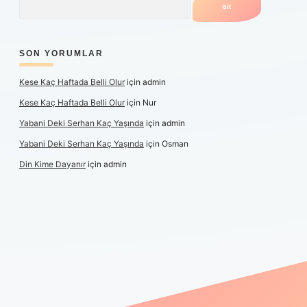
SON YORUMLAR
Kese Kaç Haftada Belli Olur
için
admin
Kese Kaç Haftada Belli Olur
için
Nur
Yabani Deki Serhan Kaç Yaşında
için
admin
Yabani Deki Serhan Kaç Yaşında
için
Osman
Din Kime Dayanır
için
admin
per güncel