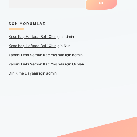
SON YORUMLAR
Kese Kaç Haftada Belli Olur
için
admin
Kese Kaç Haftada Belli Olur
için
Nur
Yabani Deki Serhan Kaç Yaşında
için
admin
Yabani Deki Serhan Kaç Yaşında
için
Osman
Din Kime Dayanır
için
admin
r güncel