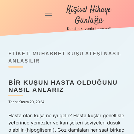
Kişisel Hikaye
menüyü
Günlüğü
aç
Kendi hikayenle ilham bul!
Anasayfa
Gizlilik
Politikası
ETIKET:
MUHABBET KUŞU ATEŞI NASIL
ANLAŞILIR
Yasal Uyarı
BIR KUŞUN HASTA OLDUĞUNU
Hakkımızda
NASIL ANLARIZ
Tarih: Kasım 29, 2024
Hasta olan kuşa ne iyi gelir? Hasta kuşlar genellikle
yeterince yemezler ve kan şekeri seviyeleri düşük
olabilir (hipoglisemi). Göz damlaları her saat birkaç