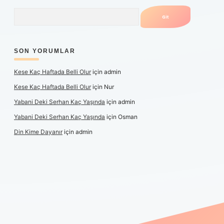
Arama
SON YORUMLAR
Kese Kaç Haftada Belli Olur
için
admin
Kese Kaç Haftada Belli Olur
için
Nur
Yabani Deki Serhan Kaç Yaşında
için
admin
Yabani Deki Serhan Kaç Yaşında
için
Osman
Din Kime Dayanır
için
admin
texper güncel