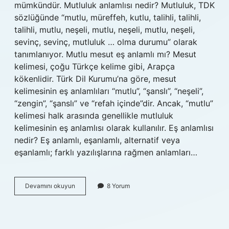
mümkündür. Mutluluk anlamlısı nedir? Mutluluk, TDK
sözlüğünde “mutlu, müreffeh, kutlu, talihli, talihli,
talihli, mutlu, neşeli, mutlu, neşeli, mutlu, neşeli,
sevinç, sevinç, mutluluk … olma durumu” olarak
tanımlanıyor. Mutlu mesut eş anlamlı mı? Mesut
kelimesi, çoğu Türkçe kelime gibi, Arapça
kökenlidir. Türk Dil Kurumu’na göre, mesut
kelimesinin eş anlamlıları “mutlu”, “şanslı”, “neşeli”,
“zengin”, “şanslı” ve “refah içinde”dir. Ancak, “mutlu”
kelimesi halk arasında genellikle mutluluk
kelimesinin eş anlamlısı olarak kullanılır. Eş anlamlısı
nedir? Eş anlamlı, eşanlamlı, alternatif veya
eşanlamlı; farklı yazılışlarına rağmen anlamları…
Mutlunun
Devamını okuyun
8 Yorum
Eş
Anlamlısı
Nedir
5