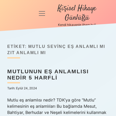
Kişisel Hikaye
menüyü
Günlüğü
aç
Kendi hikayenle ilham bul!
Anasayfa
Gizlilik
Politikası
ETIKET:
MUTLU SEVINÇ EŞ ANLAMLI MI
ZIT ANLAMLI MI
Yasal Uyarı
MUTLUNUN EŞ ANLAMLISI
Hakkımızda
NEDIR 5 HARFLI
Tarih: Eylül 24, 2024
Mutlu eş anlamlısı nedir? TDK’ya göre “Mutlu”
kelimesinin eş anlamlıları Bu bağlamda Mesut,
Bahtiyar, Berhudar ve Neşeli kelimelerini kullanmak