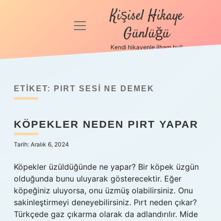
Kişisel Hikaye
menüyü
Günlüğü
aç
Kendi hikayenle ilham bul!
Anasayfa
Gizlilik
Politikası
ETIKET:
PIRT SESI NE DEMEK
Yasal Uyarı
KÖPEKLER NEDEN PIRT YAPAR
Hakkımızda
Tarih: Aralık 6, 2024
Köpekler üzüldüğünde ne yapar? Bir köpek üzgün
olduğunda bunu uluyarak gösterecektir. Eğer
köpeğiniz uluyorsa, onu üzmüş olabilirsiniz. Onu
sakinleştirmeyi deneyebilirsiniz. Pırt neden çıkar?
Türkçede gaz çıkarma olarak da adlandırılır. Mide