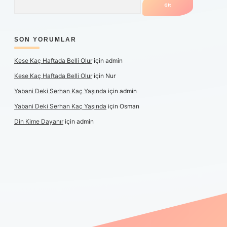
SON YORUMLAR
Kese Kaç Haftada Belli Olur
için
admin
Kese Kaç Haftada Belli Olur
için
Nur
Yabani Deki Serhan Kaç Yaşında
için
admin
Yabani Deki Serhan Kaç Yaşında
için
Osman
Din Kime Dayanır
için
admin
per güncel