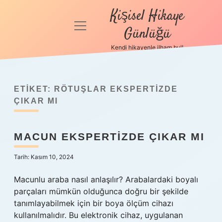
Kişisel Hikaye
menüyü
Günlüğü
aç
Kendi hikayenle ilham bul!
Anasayfa
Gizlilik
Politikası
ETIKET:
RÖTUŞLAR EKSPERTIZDE
ÇIKAR MI
Yasal Uyarı
MACUN EKSPERTIZDE ÇIKAR MI
Hakkımızda
Tarih: Kasım 10, 2024
Macunlu araba nasıl anlaşılır? Arabalardaki boyalı
parçaları mümkün olduğunca doğru bir şekilde
tanımlayabilmek için bir boya ölçüm cihazı
kullanılmalıdır. Bu elektronik cihaz, uygulanan