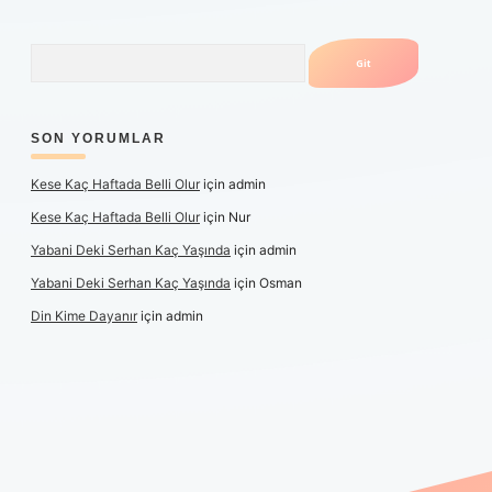
Arama
SON YORUMLAR
Kese Kaç Haftada Belli Olur
için
admin
Kese Kaç Haftada Belli Olur
için
Nur
Yabani Deki Serhan Kaç Yaşında
için
admin
Yabani Deki Serhan Kaç Yaşında
için
Osman
Din Kime Dayanır
için
admin
er güncel