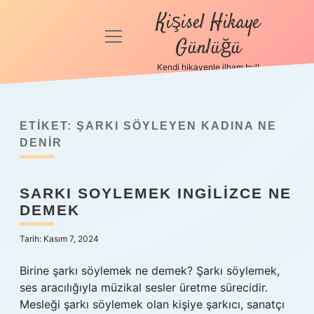
Kişisel Hikaye
menüyü
Günlüğü
aç
Kendi hikayenle ilham bul!
Anasayfa
Gizlilik
Politikası
ETIKET:
ŞARKI SÖYLEYEN KADINA NE
DENIR
Yasal Uyarı
SARKI SOYLEMEK INGILIZCE NE
Hakkımızda
DEMEK
Tarih: Kasım 7, 2024
Birine şarkı söylemek ne demek? Şarkı söylemek,
ses aracılığıyla müzikal sesler üretme sürecidir.
Mesleği şarkı söylemek olan kişiye şarkıcı, sanatçı