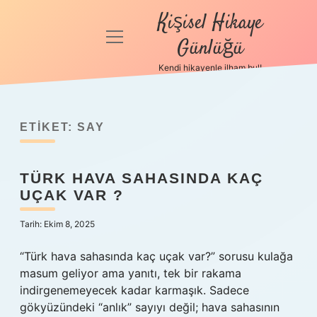
Kişisel Hikaye
menüyü
Günlüğü
aç
Kendi hikayenle ilham bul!
Anasayfa
Gizlilik
Politikası
ETIKET:
SAY
Yasal Uyarı
TÜRK HAVA SAHASINDA KAÇ
UÇAK VAR ?
Hakkımızda
Tarih: Ekim 8, 2025
“Türk hava sahasında kaç uçak var?” sorusu kulağa
masum geliyor ama yanıtı, tek bir rakama
indirgenemeyecek kadar karmaşık. Sadece
gökyüzündeki “anlık” sayıyı değil; hava sahasının