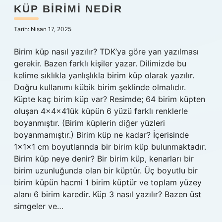
var
KÜP BIRIMI NEDIR
?
Tarih: Nisan 17, 2025
Birim küp nasıl yazılır? TDK’ya göre yan yazılması
gerekir. Bazen farklı kişiler yazar. Dilimizde bu
kelime sıklıkla yanlışlıkla birim küp olarak yazılır.
Doğru kullanımı kübik birim şeklinde olmalıdır.
Küpte kaç birim küp var? Resimde; 64 birim küpten
oluşan 4x4x4’lük küpün 6 ​​yüzü farklı renklerle
boyanmıştır. (Birim küplerin diğer yüzleri
boyanmamıştır.) Birim küp ne kadar? İçerisinde
1x1x1 cm boyutlarında bir birim küp bulunmaktadır.
Birim küp neye denir? Bir birim küp, kenarları bir
birim uzunluğunda olan bir küptür. Üç boyutlu bir
birim küpün hacmi 1 birim küptür ve toplam yüzey
alanı 6 birim karedir. Küp 3 nasıl yazılır? Bazen üst
simgeler ve…