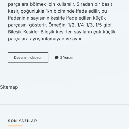
parçalara bölmek için kullanılır. Sıradan bir basit
kesir, çoğunlukla 1/n biçiminde ifade edilir, bu
ifadenin n sayısının kesirle ifade edilen küçük
parçasını gösterir. Örneğin; 1/2, 1/4, 1/3, 1/5 gibi.
Bileşik Kesirler Bileşik kesirler, sayıların çok küçük
parçalara ayrıştırılamayan ve aynı…
Basit
Devamını okuyun
2 Yorum
ve
bileşik
kesir
nedir
Sitemap
SIDEBAR
SON YAZILAR