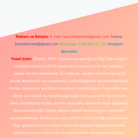
güncel
Reklam ve İletişim:
E-mail:
backlinkpaneli@gmail.com
Teams:
forumhizmeti@gmail.com
Whatsapp: 0262 606 0 726
Telegram:
@karabul
Yasal Uyarı:
Sitemiz, 5651 Sayılı Kanun gereğince Bilgi Teknolojileri
ve İletişim Kurumu (BTK) tarafından onaylanmış bir Yer Sağlayıcı
olarak hizmet vermektedir. Bu nedenle, sitedeki içerikleri proaktif
olarak denetleme veya araştırma yükümlülüğümüz bulunmamaktadır.
Ancak, üyelerimiz yazdıkları içeriklerin sorumluluğunu taşımakta olup,
siteye üye olarak bu sorumluluğu kabul etmiş sayılırlar. Bu internet
sitesi, herhangi bir marka, kurum veya şahıs şirketi ile hiçbir bağlantısı
bulunmamaktadır. Sitede yalnızca kendi hazırladığımız makaleler
paylaşılmaktadır. Burada yer alan içerikler haber niteliği taşımamakta
olup, gerçek kurum ve kişiler hakkında paylaşım yapılmamaktadır.
Gerçek kurum ve kişiler ile isim benzerlikleri tamamen tesadüfidir.