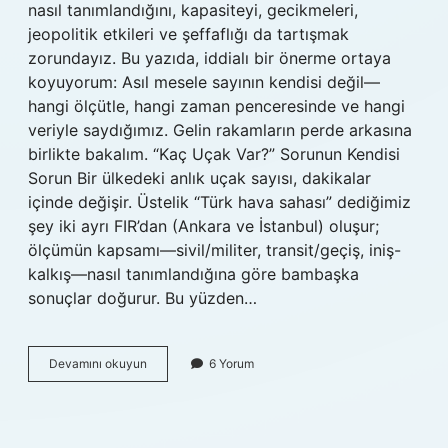
nasıl tanımlandığını, kapasiteyi, gecikmeleri,
jeopolitik etkileri ve şeffaflığı da tartışmak
zorundayız. Bu yazıda, iddialı bir önerme ortaya
koyuyorum: Asıl mesele sayının kendisi değil—
hangi ölçütle, hangi zaman penceresinde ve hangi
veriyle saydığımız. Gelin rakamların perde arkasına
birlikte bakalım. “Kaç Uçak Var?” Sorunun Kendisi
Sorun Bir ülkedeki anlık uçak sayısı, dakikalar
içinde değişir. Üstelik “Türk hava sahası” dediğimiz
şey iki ayrı FIR’dan (Ankara ve İstanbul) oluşur;
ölçümün kapsamı—sivil/militer, transit/geçiş, iniş-
kalkış—nasıl tanımlandığına göre bambaşka
sonuçlar doğurur. Bu yüzden…
Türk
Devamını okuyun
6 Yorum
hava
sahasında
kaç
uçak