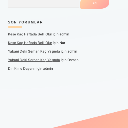
SON YORUMLAR
Kese Kaç Haftada Belli Olur
için
admin
Kese Kaç Haftada Belli Olur
için
Nur
Yabani Deki Serhan Kaç Yaşında
için
admin
Yabani Deki Serhan Kaç Yaşında
için
Osman
Din Kime Dayanır
için
admin
r güncel