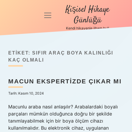
Kişisel Hikaye
menüyü
Günlüğü
aç
Kendi hikayenle ilham bul!
Anasayfa
Gizlilik
Politikası
ETIKET:
SIFIR ARAÇ BOYA KALINLIĞI
KAÇ OLMALI
Yasal Uyarı
MACUN EKSPERTIZDE ÇIKAR MI
Hakkımızda
Tarih: Kasım 10, 2024
Macunlu araba nasıl anlaşılır? Arabalardaki boyalı
parçaları mümkün olduğunca doğru bir şekilde
tanımlayabilmek için bir boya ölçüm cihazı
kullanılmalıdır. Bu elektronik cihaz, uygulanan