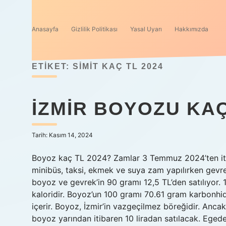
Anasayfa
Gizlilik Politikası
Yasal Uyarı
Hakkımızda
ETIKET:
SIMIT KAÇ TL 2024
İZMIR BOYOZU KA
Tarih: Kasım 14, 2024
Boyoz kaç TL 2024? Zamlar 3 Temmuz 2024’ten itib
minibüs, taksi, ekmek ve suya zam yapılırken gevrek
boyoz ve gevrek’in 90 gramı 12,5 TL’den satılıyor.
kaloridir. Boyoz’un 100 gramı 70.61 gram karbonhid
içerir. Boyoz, İzmir’in vazgeçilmez böreğidir. Ancak
boyoz yarından itibaren 10 liradan satılacak. Egede