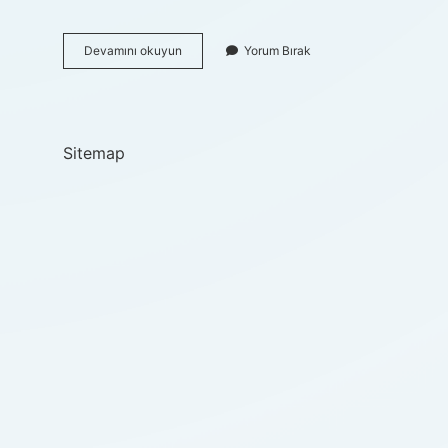
İZmir
Devamını okuyun
Yorum Bırak
Boyozu
Kaç
Tl
Sitemap