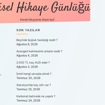
isel Hikaye Günlüğü
Kendi hikayenle ilham bul!
SIDEBAR
SON YAZILAR
betexper günce
Beyinde boşluk hastalığı nedir ?
Ağustos 6, 2026
Avangart kelimesinin anlamı nedir ?
Ağustos 4, 2026
2.000 TL kaç AUD eder ?
Ağustos 3, 2026
,
İzmit hangi savaşla alındı ?
Temmuz 30, 2026
Seksilyon’da kaç sıfır var ?
Temmuz 25, 2026
Karbonat bahcede ne yapılır ?
Temmuz 24, 2026