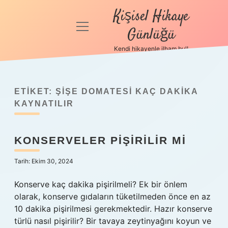
Kişisel Hikaye
menüyü
Günlüğü
aç
Kendi hikayenle ilham bul!
Anasayfa
Gizlilik
Politikası
ETIKET:
ŞIŞE DOMATESI KAÇ DAKIKA
KAYNATILIR
Yasal Uyarı
KONSERVELER PIŞIRILIR MI
Hakkımızda
Tarih: Ekim 30, 2024
Konserve kaç dakika pişirilmeli? Ek bir önlem
olarak, konserve gıdaların tüketilmeden önce en az
10 dakika pişirilmesi gerekmektedir. Hazır konserve
türlü nasıl pişirilir? Bir tavaya zeytinyağını koyun ve