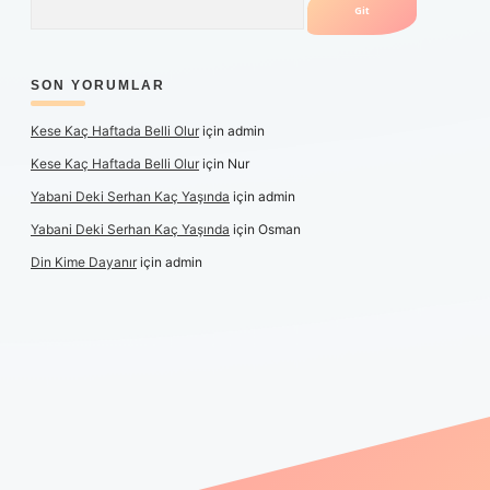
SON YORUMLAR
Kese Kaç Haftada Belli Olur
için
admin
Kese Kaç Haftada Belli Olur
için
Nur
Yabani Deki Serhan Kaç Yaşında
için
admin
Yabani Deki Serhan Kaç Yaşında
için
Osman
Din Kime Dayanır
için
admin
r güncel