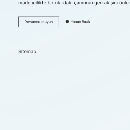
madencilikte borulardaki çamurun geri akışını önleme
Çekvalf
Devamını okuyun
Yorum Bırak
Yatay
Mı
Dikey
Mi
Sitemap