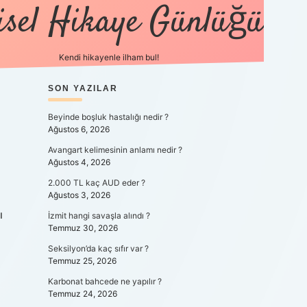
isel Hikaye Günlüğü
Kendi hikayenle ilham bul!
SIDEBAR
SON YAZILAR
betexper güncel
Beyinde boşluk hastalığı nedir ?
Ağustos 6, 2026
Avangart kelimesinin anlamı nedir ?
Ağustos 4, 2026
2.000 TL kaç AUD eder ?
Ağustos 3, 2026
ı
İzmit hangi savaşla alındı ?
Temmuz 30, 2026
Seksilyon’da kaç sıfır var ?
Temmuz 25, 2026
Karbonat bahcede ne yapılır ?
Temmuz 24, 2026