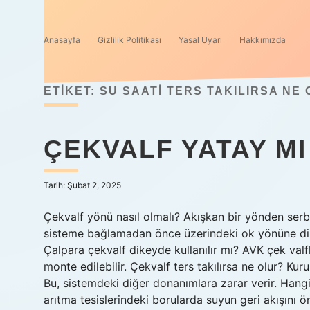
Anasayfa
Gizlilik Politikası
Yasal Uyarı
Hakkımızda
ETIKET:
SU SAATI TERS TAKILIRSA NE
ÇEKVALF YATAY MI
Tarih: Şubat 2, 2025
Çekvalf yönü nasıl olmalı? Akışkan bir yönden serb
sisteme bağlamadan önce üzerindeki ok yönüne dikk
Çalpara çekvalf dikeyde kullanılır mı? AVK çek val
monte edilebilir. Çekvalf ters takılırsa ne olur? Ku
Bu, sistemdeki diğer donanımlara zarar verir. Hangi 
arıtma tesislerindeki borularda suyun geri akışını ön