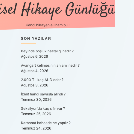
isel Hikaye Günlüğü
Kendi hikayenle ilham bul!
SIDEBAR
SON YAZILAR
betexper günce
Beyinde boşluk hastalığı nedir ?
Ağustos 6, 2026
Avangart kelimesinin anlamı nedir ?
Ağustos 4, 2026
2.000 TL kaç AUD eder ?
Ağustos 3, 2026
İzmit hangi savaşla alındı ?
Temmuz 30, 2026
Seksilyon’da kaç sıfır var ?
Temmuz 25, 2026
Karbonat bahcede ne yapılır ?
Temmuz 24, 2026