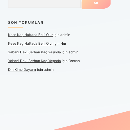
SON YORUMLAR
Kese Kaç Haftada Belli Olur
için
admin
Kese Kaç Haftada Belli Olur
için
Nur
Yabani Deki Serhan Kaç Yaşında
için
admin
Yabani Deki Serhan Kaç Yaşında
için
Osman
Din Kime Dayanır
için
admin
etexper güncel