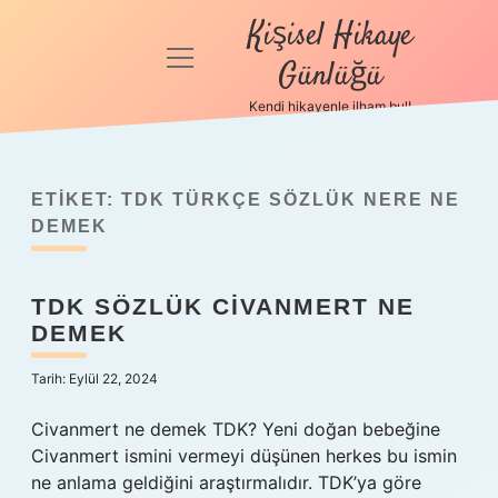
Kişisel Hikaye
menüyü
Günlüğü
aç
Kendi hikayenle ilham bul!
Anasayfa
Gizlilik
Politikası
ETIKET:
TDK TÜRKÇE SÖZLÜK NERE NE
DEMEK
Yasal Uyarı
TDK SÖZLÜK CIVANMERT NE
Hakkımızda
DEMEK
Tarih: Eylül 22, 2024
Civanmert ne demek TDK? Yeni doğan bebeğine
Civanmert ismini vermeyi düşünen herkes bu ismin
ne anlama geldiğini araştırmalıdır. TDK’ya göre