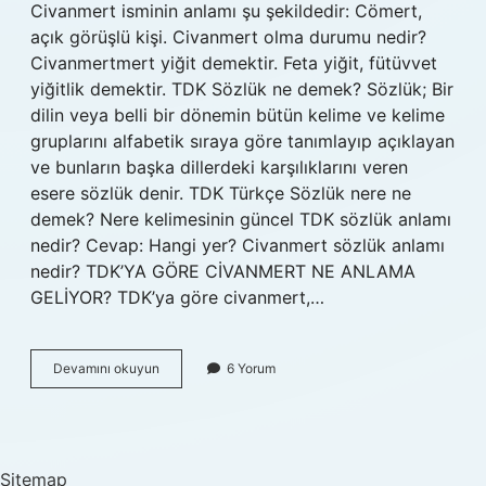
Civanmert isminin anlamı şu şekildedir: Cömert,
açık görüşlü kişi. Civanmert olma durumu nedir?
Civanmertmert yiğit demektir. Feta yiğit, fütüvvet
yiğitlik demektir. TDK Sözlük ne demek? Sözlük; Bir
dilin veya belli bir dönemin bütün kelime ve kelime
gruplarını alfabetik sıraya göre tanımlayıp açıklayan
ve bunların başka dillerdeki karşılıklarını veren
esere sözlük denir. TDK Türkçe Sözlük nere ne
demek? Nere kelimesinin güncel TDK sözlük anlamı
nedir? Cevap: Hangi yer? Civanmert sözlük anlamı
nedir? TDK’YA GÖRE CİVANMERT NE ANLAMA
GELİYOR? TDK’ya göre civanmert,…
Tdk
Devamını okuyun
6 Yorum
Sözlük
Civanmert
Ne
Demek
Sitemap