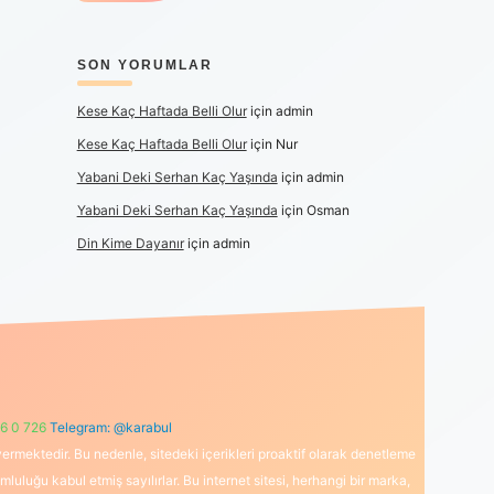
SON YORUMLAR
Kese Kaç Haftada Belli Olur
için
admin
Kese Kaç Haftada Belli Olur
için
Nur
Yabani Deki Serhan Kaç Yaşında
için
admin
Yabani Deki Serhan Kaç Yaşında
için
Osman
Din Kime Dayanır
için
admin
6 0 726
Telegram: @karabul
ermektedir. Bu nedenle, sitedeki içerikleri proaktif olarak denetleme
uğu kabul etmiş sayılırlar. Bu internet sitesi, herhangi bir marka,