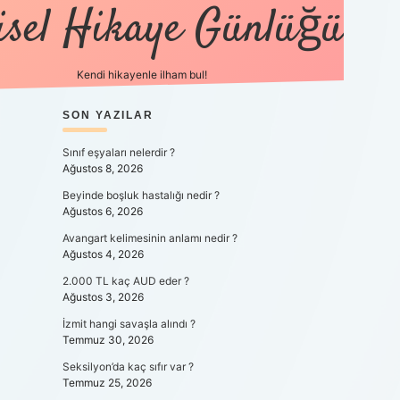
isel Hikaye Günlüğü
Kendi hikayenle ilham bul!
SIDEBAR
SON YAZILAR
betexper günc
Sınıf eşyaları nelerdir ?
Ağustos 8, 2026
Beyinde boşluk hastalığı nedir ?
Ağustos 6, 2026
Avangart kelimesinin anlamı nedir ?
Ağustos 4, 2026
2.000 TL kaç AUD eder ?
Ağustos 3, 2026
İzmit hangi savaşla alındı ?
Temmuz 30, 2026
Seksilyon’da kaç sıfır var ?
Temmuz 25, 2026