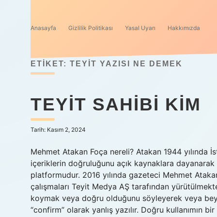
Anasayfa
Gizlilik Politikası
Yasal Uyarı
Hakkımızda
ETIKET:
TEYIT YAZISI NE DEMEK
TEYIT SAHIBI KIM
Tarih: Kasım 2, 2024
Mehmet Atakan Foça nereli? Atakan 1944 yılında İst
içeriklerin doğruluğunu açık kaynaklara dayanarak
platformudur. 2016 yılında gazeteci Mehmet Atakan 
çalışmaları Teyit Medya AŞ tarafından yürütülmekte
koymak veya doğru olduğunu söyleyerek veya beyan
“confirm” olarak yanlış yazılır. Doğru kullanımın b