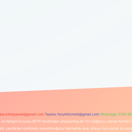
backlinkpaneli@gmail.com
Teams:
forumhizmeti@gmail.com
Whatsapp: 0262 60
i ve İletişim Kurumu (BTK) tarafından onaylanmış bir Yer Sağlayıcı olarak hizmet v
azdıkları içeriklerin sorumluluğunu taşımakta olup, siteye üye olarak bu sorumlul