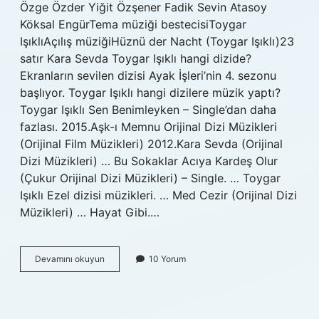
Özge Özder Yiğit Özşener Fadik Sevin Atasoy
Köksal EngürTema müziği bestecisiToygar
IşıklıAçılış müziğiHüznü der Nacht (Toygar Işıklı)23
satır Kara Sevda Toygar Işıklı hangi dizide?
Ekranların sevilen dizisi Ayak İşleri’nin 4. sezonu
başlıyor. Toygar Işıklı hangi dizilere müzik yaptı?
Toygar Işıklı Sen Benimleyken – Single’dan daha
fazlası. 2015.Aşk-ı Memnu Orijinal Dizi Müzikleri
(Orijinal Film Müzikleri) 2012.Kara Sevda (Orijinal
Dizi Müzikleri) … Bu Sokaklar Acıya Kardeş Olur
(Çukur Orijinal Dizi Müzikleri) – Single. … Toygar
Işıklı Ezel dizisi müzikleri. … Med Cezir (Orijinal Dizi
Müzikleri) … Hayat Gibi.…
Toygar
Devamını okuyun
10 Yorum
Işıklı
Babam
Hangi
Dizi