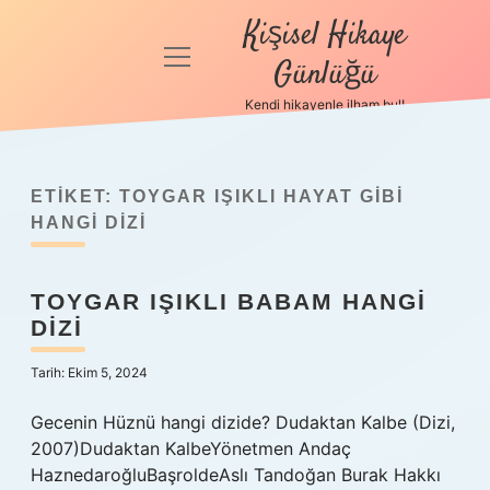
Kişisel Hikaye
menüyü
Günlüğü
aç
Kendi hikayenle ilham bul!
Anasayfa
Gizlilik
Politikası
ETIKET:
TOYGAR IŞIKLI HAYAT GIBI
HANGI DIZI
Yasal Uyarı
TOYGAR IŞIKLI BABAM HANGI
Hakkımızda
DIZI
Tarih: Ekim 5, 2024
Gecenin Hüznü hangi dizide? Dudaktan Kalbe (Dizi,
2007)Dudaktan KalbeYönetmen Andaç
HaznedaroğluBaşroldeAslı Tandoğan Burak Hakkı