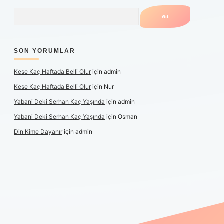
Arama
SON YORUMLAR
Kese Kaç Haftada Belli Olur
için
admin
Kese Kaç Haftada Belli Olur
için
Nur
Yabani Deki Serhan Kaç Yaşında
için
admin
Yabani Deki Serhan Kaç Yaşında
için
Osman
Din Kime Dayanır
için
admin
per güncel